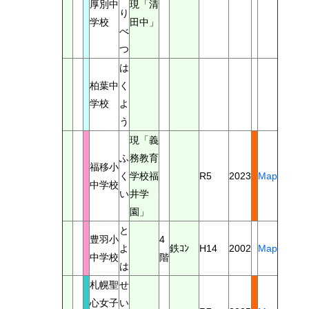
厚別中
現「清
り
学校
田中」
べ
つ
は
柏葉中
く
学校
よ
う
現「義
ふ
務教育
福移小
く
学校福
R5
2023
Map
中学校
い
井学
園」
と
豊羽小
4
よ
鉄ｺﾝ
H14
2002
Map
中学校
階
は
札幌聖
せ
心女子
い