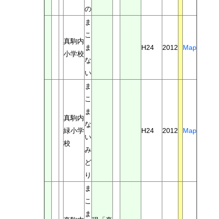
の
ま
こ
真駒内
ま
H24
2012
Map
小学校
な
い
ま
こ
ま
真駒内
な
緑小学
H24
2012
Map
い
校
み
ど
り
ま
こ
ま