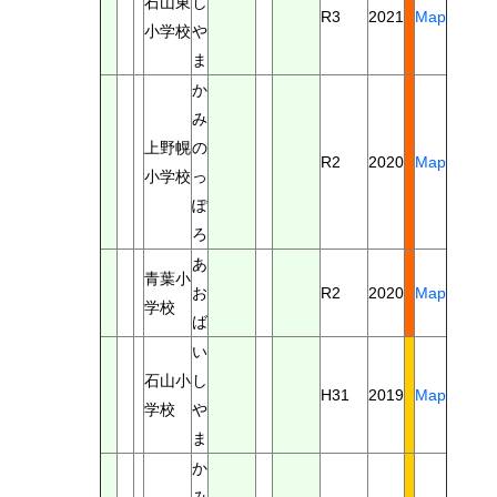
石山東
し
R3
2021
Map
小学校
や
ま
か
み
上野幌
の
R2
2020
Map
小学校
っ
ぽ
ろ
あ
青葉小
お
R2
2020
Map
学校
ば
い
石山小
し
H31
2019
Map
学校
や
ま
か