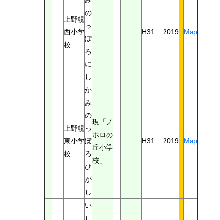
み
の
上野幌
っ
西小学
H31
2019
Map
ぽ
校
ろ
に
し
か
み
の
現「ノ
上野幌
っ
ホロの
東小学
ぽ
H31
2019
Map
丘小学
校
ろ
校」
ひ
が
し
い
し