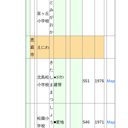
と
み
富ヶ丘
が
小学校
お
か
恵
庭
えにわ
市
き
た
北島松
し
●ｺﾐｾﾝ
S51
1976
Map
小学校
ま
建替
ま
つ
し
ょ
松園小
う
■更地
S46
1971
Map
学校