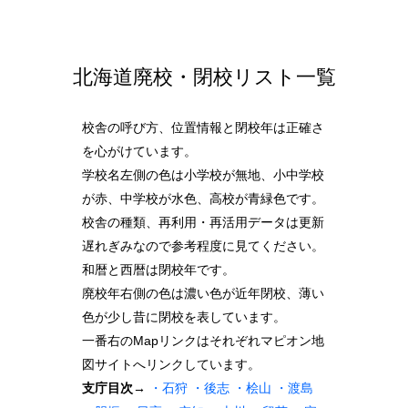
北海道廃校・閉校リスト一覧
校舎の呼び方、位置情報と閉校年は正確さ
を心がけています。
学校名左側の色は小学校が無地、小中学校
が赤、中学校が水色、高校が青緑色です。
校舎の種類、再利用・再活用データは更新
遅れぎみなので参考程度に見てください。
和暦と西暦は閉校年です。
廃校年右側の色は濃い色が近年閉校、薄い
色が少し昔に閉校を表しています。
一番右のMapリンクはそれぞれマピオン地
図サイトへリンクしています。
支庁目次→
・石狩
・後志
・桧山
・渡島