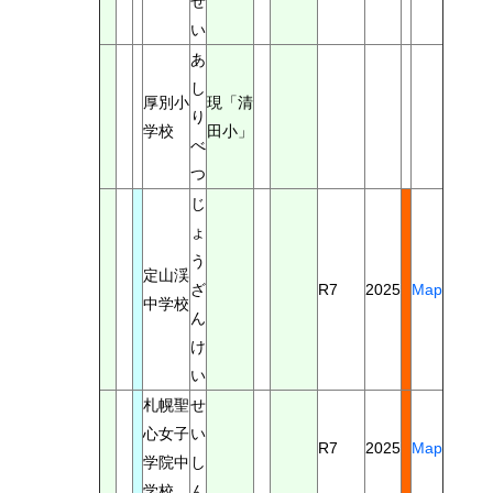
せ
い
あ
し
厚別小
現「清
り
学校
田小」
べ
つ
じ
ょ
う
定山渓
ざ
R7
2025
Map
中学校
ん
け
い
札幌聖
せ
心女子
い
R7
2025
Map
学院中
し
学校
ん