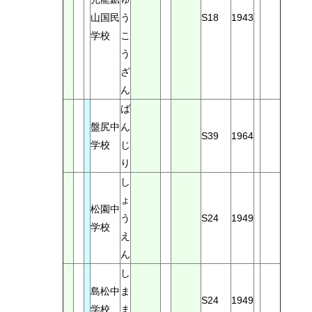
山国民
う
S18
1943
学校
こ
う
ざ
ん
ば
盤尻中
ん
S39
1964
学校
じ
り
し
ょ
松園中
う
S24
1949
学校
え
ん
し
島松中
ま
S24
1949
学校
ま