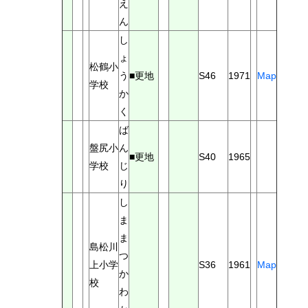
え
ん
し
ょ
松鶴小
う
■更地
S46
1971
Map
学校
か
く
ば
盤尻小
ん
■更地
S40
1965
学校
じ
り
し
ま
ま
島松川
つ
上小学
S36
1961
Map
か
校
わ