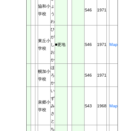
協和小
ょ
S46
1971
学校
う
わ
ひ
が
東丘小
し
■更地
S46
1971
Map
学校
お
か
ほ
幌加小
ろ
S46
1971
学校
か
い
ず
泉郷小
み
S43
1968
Map
学校
さ
と
ち