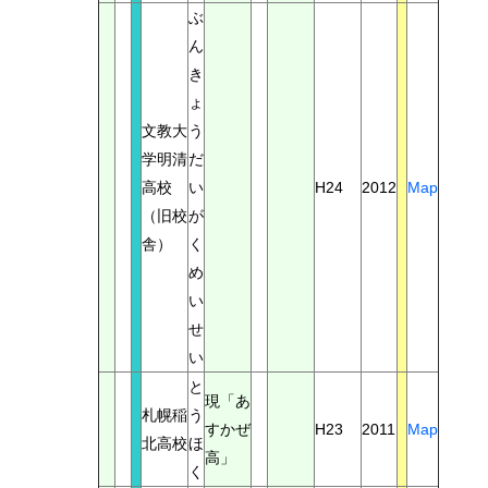
ぶ
ん
き
ょ
文教大
う
学明清
だ
高校
い
H24
2012
Map
（旧校
が
舎）
く
め
い
せ
い
と
現「あ
札幌稲
う
すかぜ
H23
2011
Map
北高校
ほ
高」
く