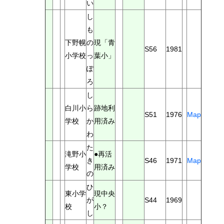
い
し
も
下野幌
の
現「青
S56
1981
小学校
っ
葉小」
ぽ
ろ
し
白川小
ら
跡地利
S51
1976
Map
学校
か
用済み
わ
た
滝野小
●再活
き
S46
1971
Map
学校
用済み
の
ひ
東小学
現中央
が
S44
1969
校
小？
し