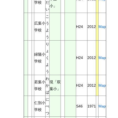
学校
だ
小」
い
こ
広葉小
う
H24
2012
Map
学校
よ
う
り
ょ
緑陽小
く
H24
2012
Map
学校
よ
う
わ
若葉小
現「双
か
H24
2012
Map
学校
葉小」
ば
に
仁別小
べ
S46
1971
Map
学校
つ