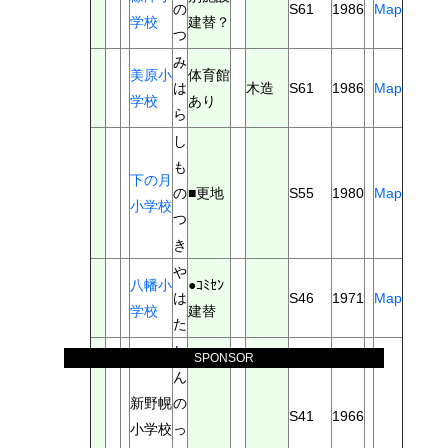
の
S61
1986
Map
学校
建替？
つ
み
美原小
体育館
は
木造
S61
1986
Map
学校
あり
ら
し
も
下の月
の
■更地
S55
1980
Map
小学校
つ
き
や
八幡小
●ｺﾐｾﾝ
は
S46
1971
Map
学校
建替
た
し
SPONSOR
ん
新野幌
の
S41
1966
小学校
っ