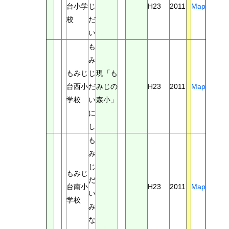
台小学
じ
H23
2011
Map
校
だ
い
も
み
もみじ
じ
現「も
台西小
だ
みじの
H23
2011
Map
学校
い
森小」
に
し
も
み
じ
もみじ
だ
台南小
H23
2011
Map
い
学校
み
な