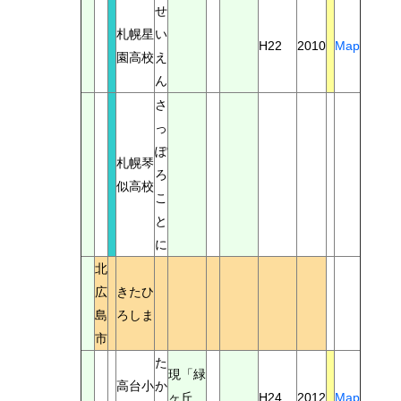
せ
札幌星
い
H22
2010
Map
園高校
え
ん
さ
っ
ぽ
札幌琴
ろ
似高校
こ
と
に
北
広
きたひ
島
ろしま
市
た
現「緑
高台小
か
ヶ丘
H24
2012
Map