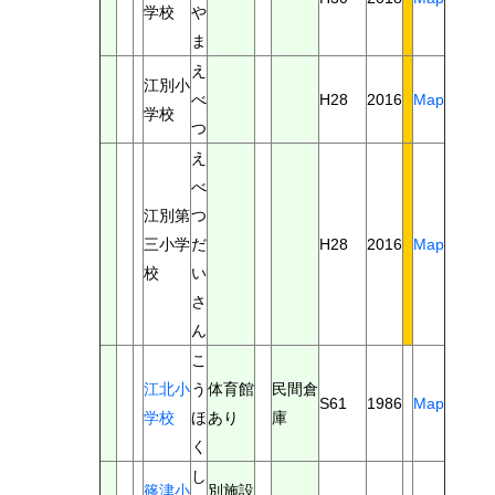
学校
や
ま
え
江別小
べ
H28
2016
Map
学校
つ
え
べ
江別第
つ
三小学
だ
H28
2016
Map
校
い
さ
ん
こ
江北小
う
体育館
民間倉
S61
1986
Map
学校
ほ
あり
庫
く
し
篠津小
別施設