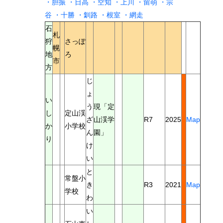
・胆振
・日高
・空知
・上川
・留萌
・宗
谷
・十勝
・釧路
・根室
・網走
石
札
狩
さっぽ
幌
地
ろ
市
方
じ
ょ
い
う
現「定
し
定山渓
ざ
山渓学
R7
2025
Map
か
小学校
ん
園」
り
け
い
と
常盤小
き
R3
2021
Map
学校
わ
い