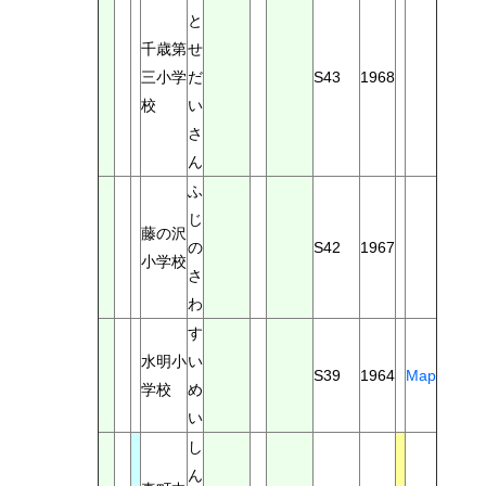
と
千歳第
せ
三小学
だ
S43
1968
校
い
さ
ん
ふ
じ
藤の沢
の
S42
1967
小学校
さ
わ
す
水明小
い
S39
1964
Map
学校
め
い
し
ん