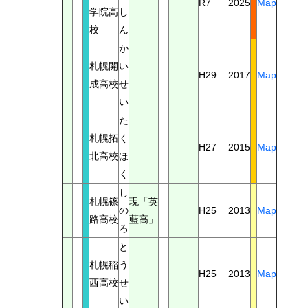
R7
2025
Map
学院高
し
校
ん
か
札幌開
い
H29
2017
Map
成高校
せ
い
た
札幌拓
く
H27
2015
Map
北高校
ほ
く
し
札幌篠
現「英
の
H25
2013
Map
路高校
藍高」
ろ
と
札幌稲
う
H25
2013
Map
西高校
せ
い