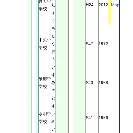
真町中
ち
H24
2012
Map
学校
ょ
う
ち
ゅ
中央中
う
S47
1972
学校
お
う
い
ず
泉郷中
み
S43
1968
学校
さ
と
す
水明中
い
S41
1966
学校
め
い