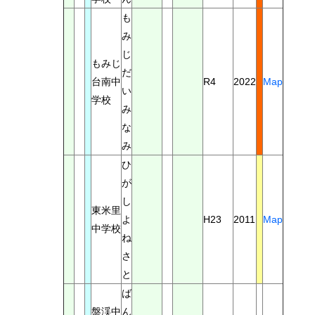
も
み
じ
もみじ
だ
台南中
R4
2022
Map
い
学校
み
な
み
ひ
が
し
東米里
よ
H23
2011
Map
中学校
ね
さ
と
ば
盤渓中
ん