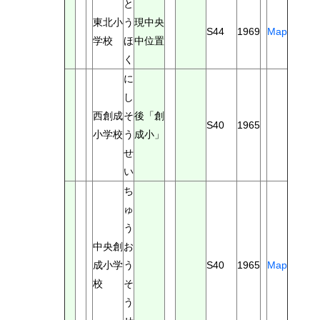
と
東北小
う
現中央
S44
1969
Map
学校
ほ
中位置
く
に
し
西創成
そ
後「創
S40
1965
小学校
う
成小」
せ
い
ち
ゅ
う
中央創
お
成小学
う
S40
1965
Map
校
そ
う