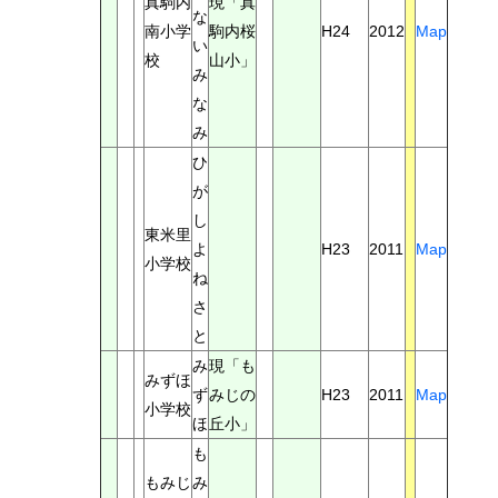
真駒内
現「真
な
南小学
駒内桜
H24
2012
Map
い
校
山小」
み
な
み
ひ
が
し
東米里
よ
H23
2011
Map
小学校
ね
さ
と
み
現「も
みずほ
ず
みじの
H23
2011
Map
小学校
ほ
丘小」
も
もみじ
み