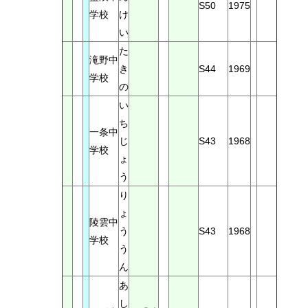
S50
1975
学校
け
い
た
滝野中
き
S44
1969
学校
の
い
ち
一条中
じ
S43
1968
学校
ょ
う
り
ょ
陵雲中
う
S43
1968
学校
う
ん
あ
し