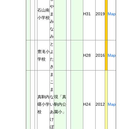
や
石山南
ま
H31
2019
Map
小学校
み
な
み
と
豊滝小
よ
H28
2016
Map
学校
た
き
ま
こ
ま
真駒内
な
現「真
曙小学
い
駒内公
H24
2012
Map
校
あ
園小」
け
ぼ