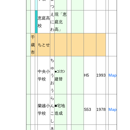
つ
え
現「恵
恵庭高
に
庭北
校
わ
高」
千
歳
ちとせ
市
ち
ゅ
中央小
●ｺﾐｾﾝ
う
H5
1993
Map
学校
建替
お
う
ら
蘭越小
ん
■宅地
S53
1978
Map
学校
こ
造成
し
き