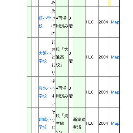
み
あ
曙小学
け
●再活
3
H16
2004
Map
校
ぼ
用済み
階
の
お
お
現「大
大通小
3
ど
通高
H16
2004
Map
学校
階
お
校」
り
ほ
豊水小
う
●再活
3
H16
2004
Map
学校
す
用済み
階
い
そ
現「資
創成小
う
新築建
生館
H16
2004
Map
学校
せ
替済
小」