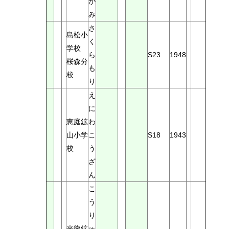
か
み
さ
島松小
く
学校
ら
S23
1948
桜森分
も
校
り
え
に
恵庭鉱
わ
山小学
こ
S18
1943
校
う
ざ
ん
こ
う
り
光龍鉱
ゅ