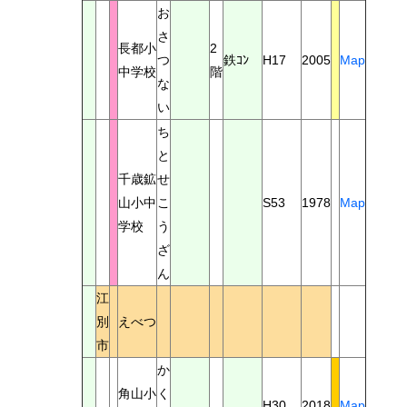
お
さ
長都小
2
つ
鉄ｺﾝ
H17
2005
Map
中学校
階
な
い
ち
と
千歳鉱
せ
山小中
こ
S53
1978
Map
学校
う
ざ
ん
江
別
えべつ
市
か
角山小
く
H30
2018
Map